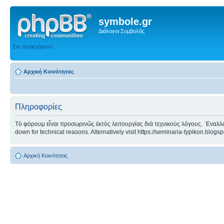
symbole.gr
Διάλογοι Συμβολῆς
Στο περιεχόμενο
Αρχική Κοινότητας
Πληροφορίες
Τὸ φόρουμ εἶναι προσωρινῶς ἐκτὸς λειτουργίας διὰ τεχνικοὺς λόγους. ᾿Εναλλα
down for technical reasons. Alternatively visit https://seminaria-typikon.blogs
Αρχική Κοινότητας