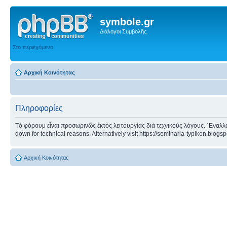
symbole.gr
Διάλογοι Συμβολῆς
Στο περιεχόμενο
Αρχική Κοινότητας
Πληροφορίες
Τὸ φόρουμ εἶναι προσωρινῶς ἐκτὸς λειτουργίας διὰ τεχνικοὺς λόγους. ᾿Εναλλα
down for technical reasons. Alternatively visit https://seminaria-typikon.blogs
Αρχική Κοινότητας