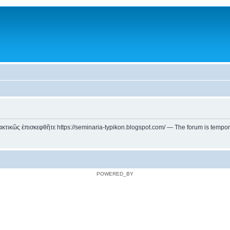
ικῶς ἐπισκεφθῆτε https://seminaria-typikon.blogspot.com/ — The forum is temporarily
POWERED_BY