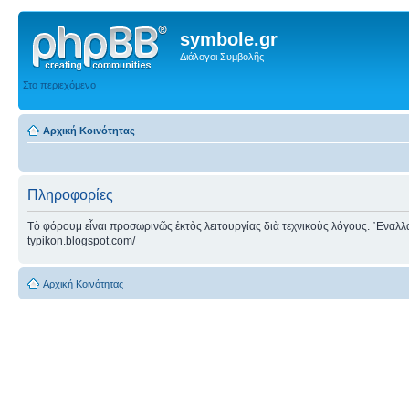
symbole.gr
Διάλογοι Συμβολῆς
Στο περιεχόμενο
Αρχική Κοινότητας
Πληροφορίες
Τὸ φόρουμ εἶναι προσωρινῶς ἐκτὸς λειτουργίας διὰ τεχνικοὺς λόγους. ᾿Εναλλακτ
typikon.blogspot.com/
Αρχική Κοινότητας