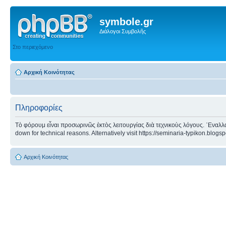
symbole.gr
Διάλογοι Συμβολῆς
Στο περιεχόμενο
Αρχική Κοινότητας
Πληροφορίες
Τὸ φόρουμ εἶναι προσωρινῶς ἐκτὸς λειτουργίας διὰ τεχνικοὺς λόγους. ᾿Εναλλα
down for technical reasons. Alternatively visit https://seminaria-typikon.blogs
Αρχική Κοινότητας