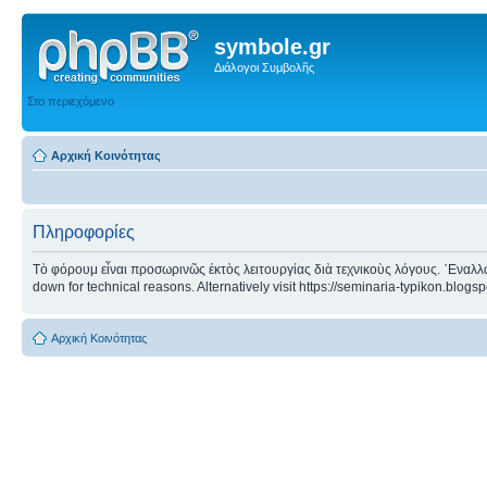
symbole.gr
Διάλογοι Συμβολῆς
Στο περιεχόμενο
Αρχική Κοινότητας
Πληροφορίες
Τὸ φόρουμ εἶναι προσωρινῶς ἐκτὸς λειτουργίας διὰ τεχνικοὺς λόγους. ᾿Εναλλα
down for technical reasons. Alternatively visit https://seminaria-typikon.blogs
Αρχική Κοινότητας