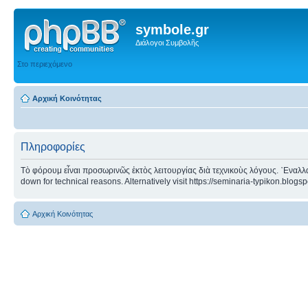
symbole.gr
Διάλογοι Συμβολῆς
Στο περιεχόμενο
Αρχική Κοινότητας
Πληροφορίες
Τὸ φόρουμ εἶναι προσωρινῶς ἐκτὸς λειτουργίας διὰ τεχνικοὺς λόγους. ᾿Εναλλα
down for technical reasons. Alternatively visit https://seminaria-typikon.blogs
Αρχική Κοινότητας