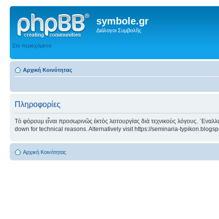
symbole.gr
Διάλογοι Συμβολῆς
Στο περιεχόμενο
Αρχική Κοινότητας
Πληροφορίες
Τὸ φόρουμ εἶναι προσωρινῶς ἐκτὸς λειτουργίας διὰ τεχνικοὺς λόγους. ᾿Εναλλα
down for technical reasons. Alternatively visit https://seminaria-typikon.blogs
Αρχική Κοινότητας