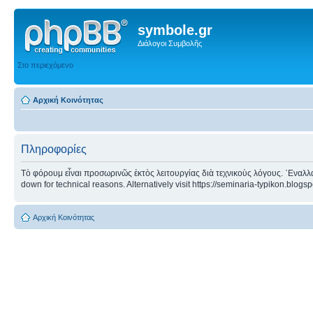
symbole.gr
Διάλογοι Συμβολῆς
Στο περιεχόμενο
Αρχική Κοινότητας
Πληροφορίες
Τὸ φόρουμ εἶναι προσωρινῶς ἐκτὸς λειτουργίας διὰ τεχνικοὺς λόγους. ᾿Εναλλα
down for technical reasons. Alternatively visit https://seminaria-typikon.blogs
Αρχική Κοινότητας