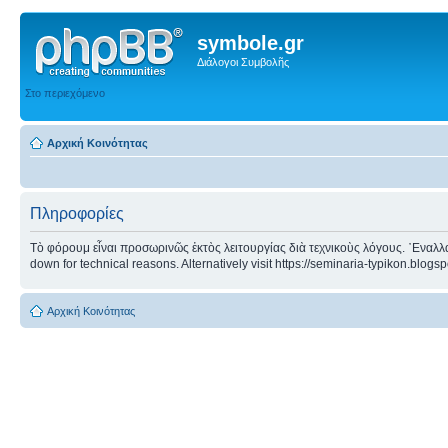
symbole.gr
Διάλογοι Συμβολῆς
Στο περιεχόμενο
Αρχική Κοινότητας
Πληροφορίες
Τὸ φόρουμ εἶναι προσωρινῶς ἐκτὸς λειτουργίας διὰ τεχνικοὺς λόγους. ᾿Εναλλα
down for technical reasons. Alternatively visit https://seminaria-typikon.blogs
Αρχική Κοινότητας