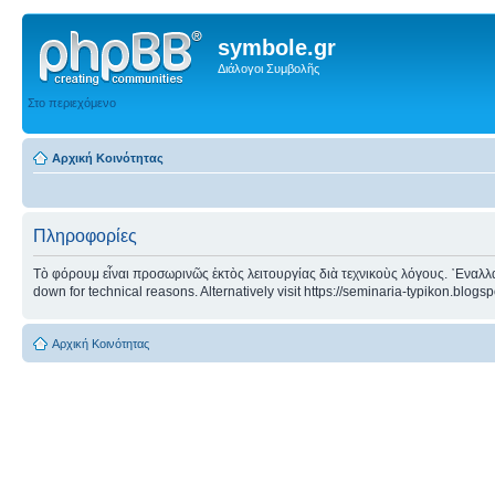
symbole.gr
Διάλογοι Συμβολῆς
Στο περιεχόμενο
Αρχική Κοινότητας
Πληροφορίες
Τὸ φόρουμ εἶναι προσωρινῶς ἐκτὸς λειτουργίας διὰ τεχνικοὺς λόγους. ᾿Εναλλα
down for technical reasons. Alternatively visit https://seminaria-typikon.blogs
Αρχική Κοινότητας