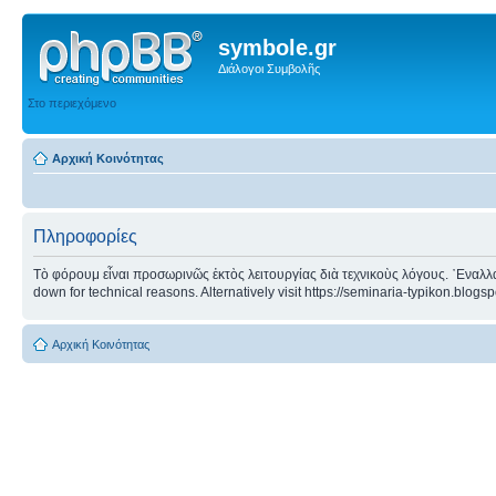
symbole.gr
Διάλογοι Συμβολῆς
Στο περιεχόμενο
Αρχική Κοινότητας
Πληροφορίες
Τὸ φόρουμ εἶναι προσωρινῶς ἐκτὸς λειτουργίας διὰ τεχνικοὺς λόγους. ᾿Εναλλα
down for technical reasons. Alternatively visit https://seminaria-typikon.blogs
Αρχική Κοινότητας