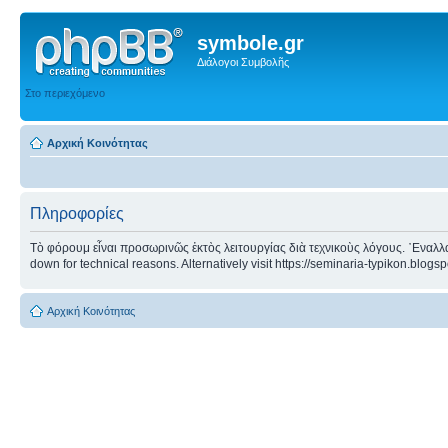
symbole.gr
Διάλογοι Συμβολῆς
Στο περιεχόμενο
Αρχική Κοινότητας
Πληροφορίες
Τὸ φόρουμ εἶναι προσωρινῶς ἐκτὸς λειτουργίας διὰ τεχνικοὺς λόγους. ᾿Εναλλα
down for technical reasons. Alternatively visit https://seminaria-typikon.blogs
Αρχική Κοινότητας