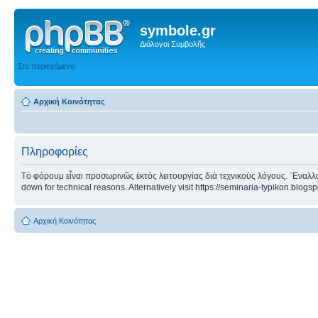
symbole.gr
Διάλογοι Συμβολῆς
Στο περιεχόμενο
Αρχική Κοινότητας
Πληροφορίες
Τὸ φόρουμ εἶναι προσωρινῶς ἐκτὸς λειτουργίας διὰ τεχνικοὺς λόγους. ᾿Εναλλα
down for technical reasons. Alternatively visit https://seminaria-typikon.blogs
Αρχική Κοινότητας