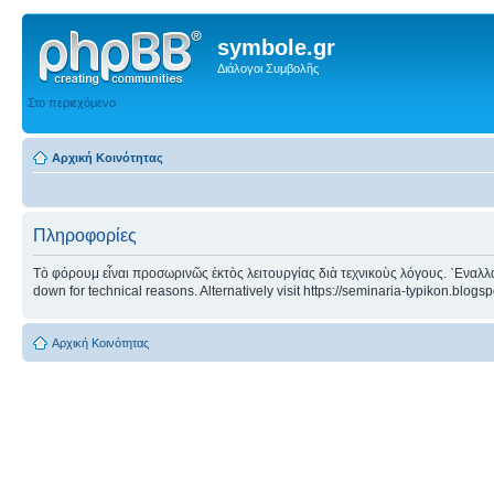
symbole.gr
Διάλογοι Συμβολῆς
Στο περιεχόμενο
Αρχική Κοινότητας
Πληροφορίες
Τὸ φόρουμ εἶναι προσωρινῶς ἐκτὸς λειτουργίας διὰ τεχνικοὺς λόγους. ᾿Εναλλα
down for technical reasons. Alternatively visit https://seminaria-typikon.blogs
Αρχική Κοινότητας