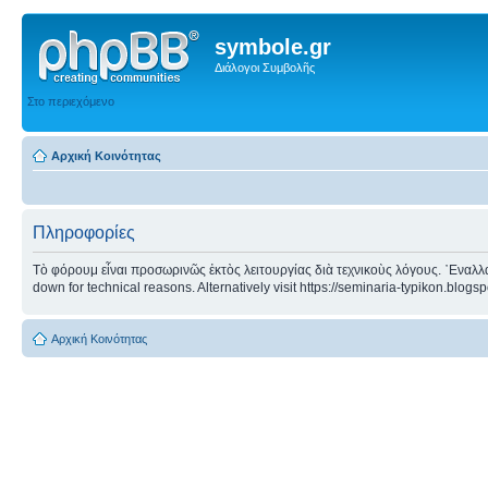
symbole.gr
Διάλογοι Συμβολῆς
Στο περιεχόμενο
Αρχική Κοινότητας
Πληροφορίες
Τὸ φόρουμ εἶναι προσωρινῶς ἐκτὸς λειτουργίας διὰ τεχνικοὺς λόγους. ᾿Εναλλα
down for technical reasons. Alternatively visit https://seminaria-typikon.blogs
Αρχική Κοινότητας