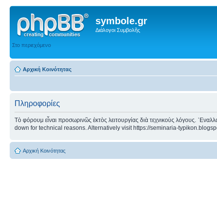
symbole.gr
Διάλογοι Συμβολῆς
Στο περιεχόμενο
Αρχική Κοινότητας
Πληροφορίες
Τὸ φόρουμ εἶναι προσωρινῶς ἐκτὸς λειτουργίας διὰ τεχνικοὺς λόγους. ᾿Εναλλα
down for technical reasons. Alternatively visit https://seminaria-typikon.blogs
Αρχική Κοινότητας