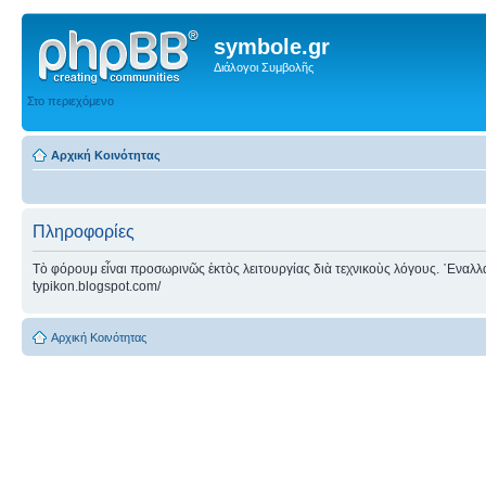
symbole.gr
Διάλογοι Συμβολῆς
Στο περιεχόμενο
Αρχική Κοινότητας
Πληροφορίες
Τὸ φόρουμ εἶναι προσωρινῶς ἐκτὸς λειτουργίας διὰ τεχνικοὺς λόγους. ᾿Εναλλακτ
typikon.blogspot.com/
Αρχική Κοινότητας