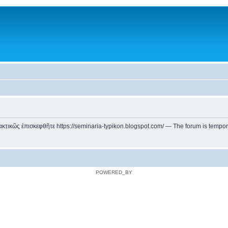
ικῶς ἐπισκεφθῆτε https://seminaria-typikon.blogspot.com/ — The forum is temporarily
POWERED_BY