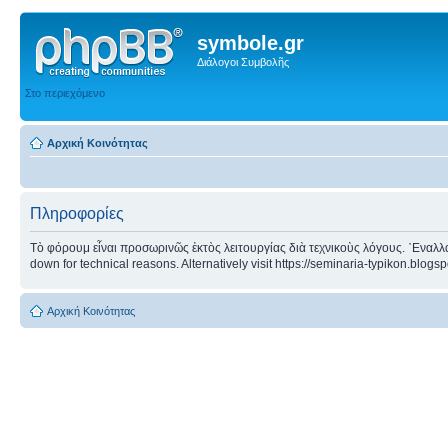
symbole.gr
Διάλογοι Συμβολῆς
Στο περιεχόμενο
Αρχική Κοινότητας
Πληροφορίες
Τὸ φόρουμ εἶναι προσωρινῶς ἐκτὸς λειτουργίας διὰ τεχνικοὺς λόγους. ᾿Εναλλα
down for technical reasons. Alternatively visit https://seminaria-typikon.blogs
Αρχική Κοινότητας