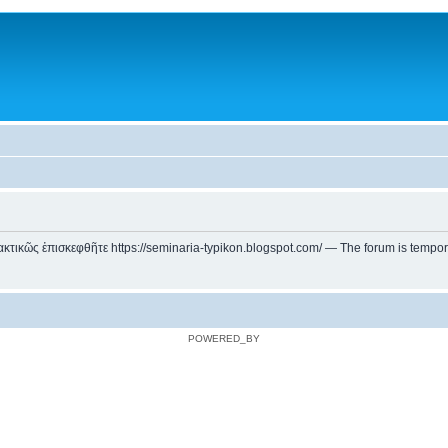
ικῶς ἐπισκεφθῆτε https://seminaria-typikon.blogspot.com/ — The forum is temporarily
POWERED_BY