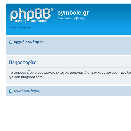
symbole.gr
Διάλογοι Συμβολῆς
Στο περιεχόμενο
Αρχική Κοινότητας
Πληροφορίες
Τὸ φόρουμ εἶναι προσωρινῶς ἐκτὸς λειτουργίας διὰ τεχνικοὺς λόγους. ᾿Εναλλακτ
typikon.blogspot.com/
Αρχική Κοινότητας