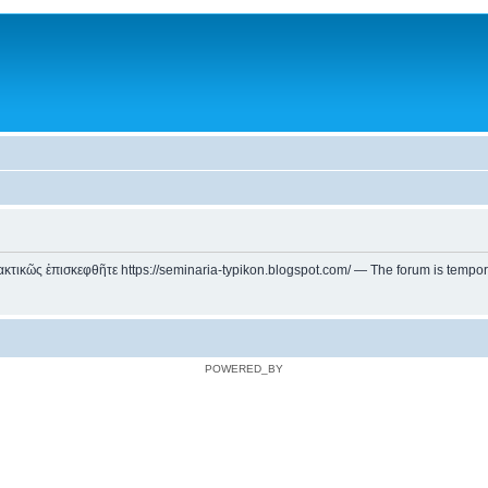
ικῶς ἐπισκεφθῆτε https://seminaria-typikon.blogspot.com/ — The forum is temporarily
POWERED_BY