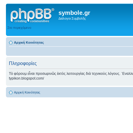
symbole.gr
Διάλογοι Συμβολῆς
Στο περιεχόμενο
Αρχική Κοινότητας
Πληροφορίες
Τὸ φόρουμ εἶναι προσωρινῶς ἐκτὸς λειτουργίας διὰ τεχνικοὺς λόγους. ᾿Εναλλακτ
typikon.blogspot.com/
Αρχική Κοινότητας