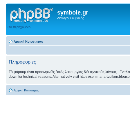
symbole.gr
Διάλογοι Συμβολῆς
Στο περιεχόμενο
Αρχική Κοινότητας
Πληροφορίες
Τὸ φόρουμ εἶναι προσωρινῶς ἐκτὸς λειτουργίας διὰ τεχνικοὺς λόγους. ᾿Εναλλα
down for technical reasons. Alternatively visit https://seminaria-typikon.blogs
Αρχική Κοινότητας