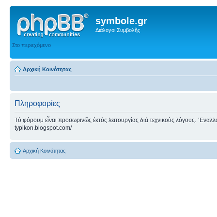
symbole.gr
Διάλογοι Συμβολῆς
Στο περιεχόμενο
Αρχική Κοινότητας
Πληροφορίες
Τὸ φόρουμ εἶναι προσωρινῶς ἐκτὸς λειτουργίας διὰ τεχνικοὺς λόγους. ᾿Εναλλακτ
typikon.blogspot.com/
Αρχική Κοινότητας