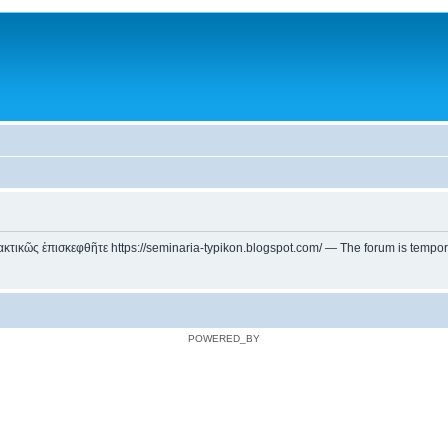
ικῶς ἐπισκεφθῆτε https://seminaria-typikon.blogspot.com/ — The forum is temporarily
POWERED_BY