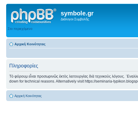
symbole.gr
Διάλογοι Συμβολῆς
Στο περιεχόμενο
Αρχική Κοινότητας
Πληροφορίες
Τὸ φόρουμ εἶναι προσωρινῶς ἐκτὸς λειτουργίας διὰ τεχνικοὺς λόγους. ᾿Εναλλα
down for technical reasons. Alternatively visit https://seminaria-typikon.blogs
Αρχική Κοινότητας