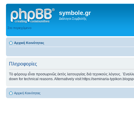
symbole.gr
Διάλογοι Συμβολῆς
Στο περιεχόμενο
Αρχική Κοινότητας
Πληροφορίες
Τὸ φόρουμ εἶναι προσωρινῶς ἐκτὸς λειτουργίας διὰ τεχνικοὺς λόγους. ᾿Εναλλα
down for technical reasons. Alternatively visit https://seminaria-typikon.blogs
Αρχική Κοινότητας