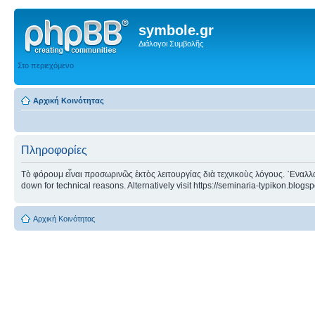
symbole.gr
Διάλογοι Συμβολῆς
Στο περιεχόμενο
Αρχική Κοινότητας
Πληροφορίες
Τὸ φόρουμ εἶναι προσωρινῶς ἐκτὸς λειτουργίας διὰ τεχνικοὺς λόγους. ᾿Εναλλα
down for technical reasons. Alternatively visit https://seminaria-typikon.blogs
Αρχική Κοινότητας