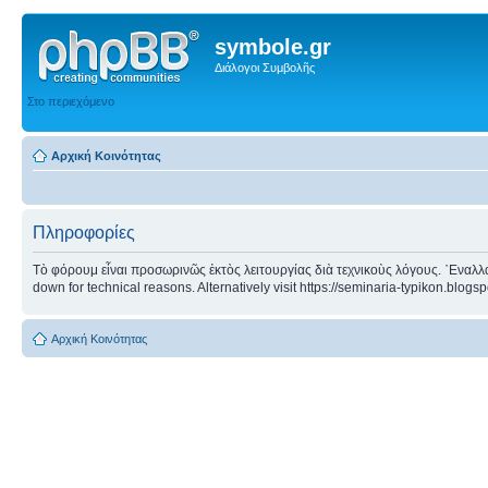
symbole.gr
Διάλογοι Συμβολῆς
Στο περιεχόμενο
Αρχική Κοινότητας
Πληροφορίες
Τὸ φόρουμ εἶναι προσωρινῶς ἐκτὸς λειτουργίας διὰ τεχνικοὺς λόγους. ᾿Εναλλα
down for technical reasons. Alternatively visit https://seminaria-typikon.blogs
Αρχική Κοινότητας