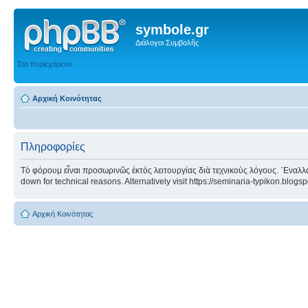
symbole.gr
Διάλογοι Συμβολῆς
Στο περιεχόμενο
Αρχική Κοινότητας
Πληροφορίες
Τὸ φόρουμ εἶναι προσωρινῶς ἐκτὸς λειτουργίας διὰ τεχνικοὺς λόγους. ᾿Εναλλα
down for technical reasons. Alternatively visit https://seminaria-typikon.blogs
Αρχική Κοινότητας