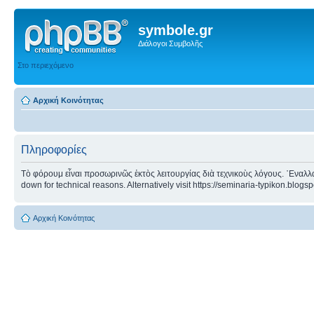
symbole.gr
Διάλογοι Συμβολῆς
Στο περιεχόμενο
Αρχική Κοινότητας
Πληροφορίες
Τὸ φόρουμ εἶναι προσωρινῶς ἐκτὸς λειτουργίας διὰ τεχνικοὺς λόγους. ᾿Εναλλα
down for technical reasons. Alternatively visit https://seminaria-typikon.blogs
Αρχική Κοινότητας