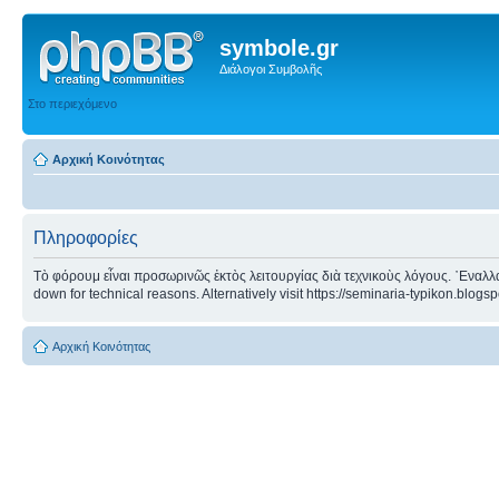
symbole.gr
Διάλογοι Συμβολῆς
Στο περιεχόμενο
Αρχική Κοινότητας
Πληροφορίες
Τὸ φόρουμ εἶναι προσωρινῶς ἐκτὸς λειτουργίας διὰ τεχνικοὺς λόγους. ᾿Εναλλα
down for technical reasons. Alternatively visit https://seminaria-typikon.blogs
Αρχική Κοινότητας