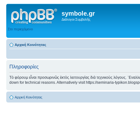
symbole.gr
Διάλογοι Συμβολῆς
Στο περιεχόμενο
Αρχική Κοινότητας
Πληροφορίες
Τὸ φόρουμ εἶναι προσωρινῶς ἐκτὸς λειτουργίας διὰ τεχνικοὺς λόγους. ᾿Εναλλα
down for technical reasons. Alternatively visit https://seminaria-typikon.blogs
Αρχική Κοινότητας