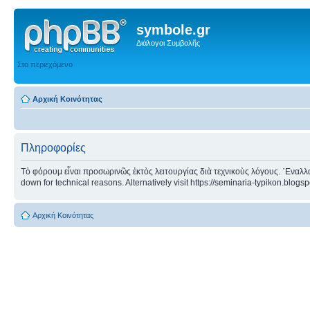
symbole.gr
Διάλογοι Συμβολῆς
Στο περιεχόμενο
Αρχική Κοινότητας
Πληροφορίες
Τὸ φόρουμ εἶναι προσωρινῶς ἐκτὸς λειτουργίας διὰ τεχνικοὺς λόγους. ᾿Εναλλα
down for technical reasons. Alternatively visit https://seminaria-typikon.blogs
Αρχική Κοινότητας