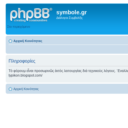
symbole.gr
Διάλογοι Συμβολῆς
Στο περιεχόμενο
Αρχική Κοινότητας
Πληροφορίες
Τὸ φόρουμ εἶναι προσωρινῶς ἐκτὸς λειτουργίας διὰ τεχνικοὺς λόγους. ᾿Εναλλακτ
typikon.blogspot.com/
Αρχική Κοινότητας