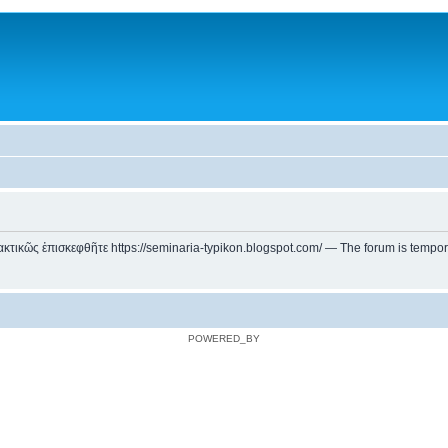
ικῶς ἐπισκεφθῆτε https://seminaria-typikon.blogspot.com/ — The forum is temporarily
POWERED_BY