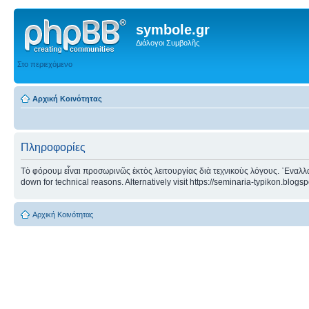
symbole.gr
Διάλογοι Συμβολῆς
Στο περιεχόμενο
Αρχική Κοινότητας
Πληροφορίες
Τὸ φόρουμ εἶναι προσωρινῶς ἐκτὸς λειτουργίας διὰ τεχνικοὺς λόγους. ᾿Εναλλα
down for technical reasons. Alternatively visit https://seminaria-typikon.blogs
Αρχική Κοινότητας