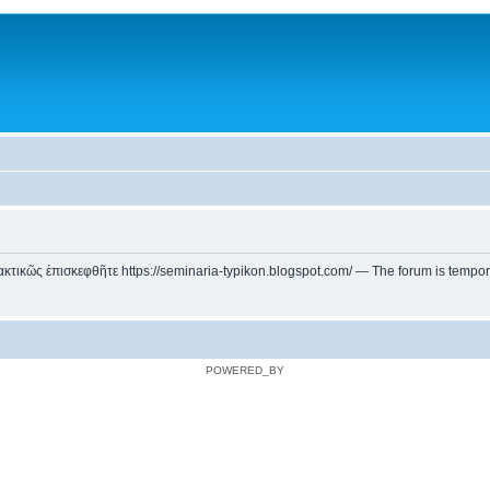
ικῶς ἐπισκεφθῆτε https://seminaria-typikon.blogspot.com/ — The forum is temporarily
POWERED_BY