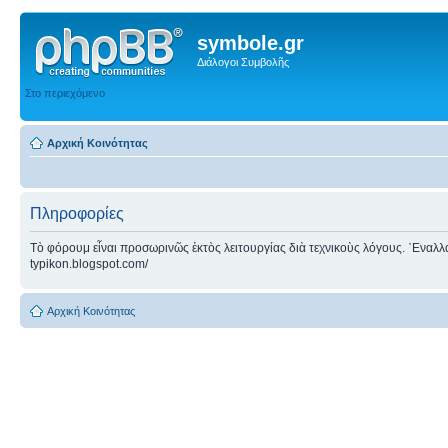
symbole.gr
Διάλογοι Συμβολῆς
Στο περιεχόμενο
Αρχική Κοινότητας
Πληροφορίες
Τὸ φόρουμ εἶναι προσωρινῶς ἐκτὸς λειτουργίας διὰ τεχνικοὺς λόγους. ᾿Εναλλακτ
typikon.blogspot.com/
Αρχική Κοινότητας