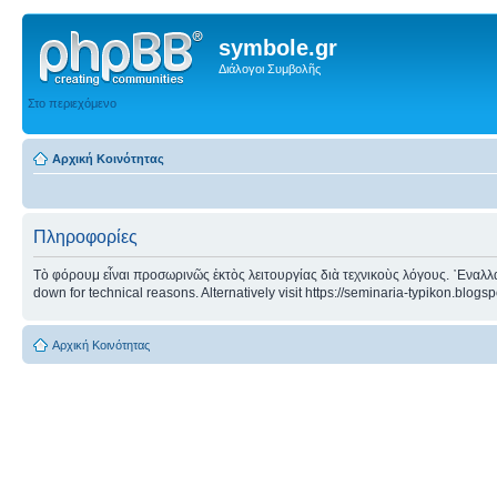
symbole.gr
Διάλογοι Συμβολῆς
Στο περιεχόμενο
Αρχική Κοινότητας
Πληροφορίες
Τὸ φόρουμ εἶναι προσωρινῶς ἐκτὸς λειτουργίας διὰ τεχνικοὺς λόγους. ᾿Εναλλα
down for technical reasons. Alternatively visit https://seminaria-typikon.blogs
Αρχική Κοινότητας