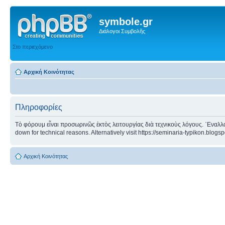
symbole.gr
Διάλογοι Συμβολῆς
Στο περιεχόμενο
Αρχική Κοινότητας
Πληροφορίες
Τὸ φόρουμ εἶναι προσωρινῶς ἐκτὸς λειτουργίας διὰ τεχνικοὺς λόγους. ᾿Εναλλα
down for technical reasons. Alternatively visit https://seminaria-typikon.blogs
Αρχική Κοινότητας