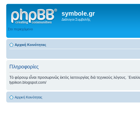
symbole.gr
Διάλογοι Συμβολῆς
Στο περιεχόμενο
Αρχική Κοινότητας
Πληροφορίες
Τὸ φόρουμ εἶναι προσωρινῶς ἐκτὸς λειτουργίας διὰ τεχνικοὺς λόγους. ᾿Εναλλακτ
typikon.blogspot.com/
Αρχική Κοινότητας