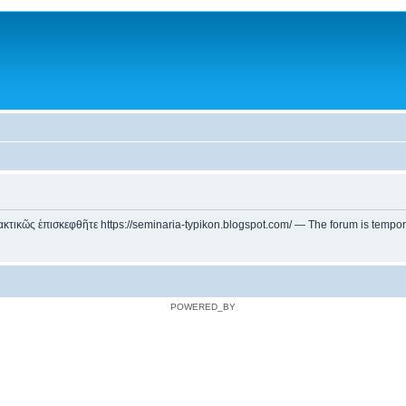
ικῶς ἐπισκεφθῆτε https://seminaria-typikon.blogspot.com/ — The forum is temporarily
POWERED_BY