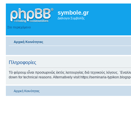
symbole.gr
Διάλογοι Συμβολῆς
Στο περιεχόμενο
Αρχική Κοινότητας
Πληροφορίες
Τὸ φόρουμ εἶναι προσωρινῶς ἐκτὸς λειτουργίας διὰ τεχνικοὺς λόγους. ᾿Εναλλα
down for technical reasons. Alternatively visit https://seminaria-typikon.blogs
Αρχική Κοινότητας