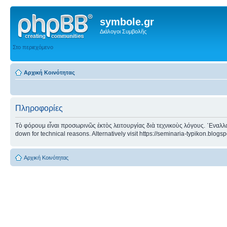
symbole.gr
Διάλογοι Συμβολῆς
Στο περιεχόμενο
Αρχική Κοινότητας
Πληροφορίες
Τὸ φόρουμ εἶναι προσωρινῶς ἐκτὸς λειτουργίας διὰ τεχνικοὺς λόγους. ᾿Εναλλα
down for technical reasons. Alternatively visit https://seminaria-typikon.blogs
Αρχική Κοινότητας