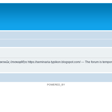
ικῶς ἐπισκεφθῆτε https://seminaria-typikon.blogspot.com/ — The forum is temporarily
POWERED_BY