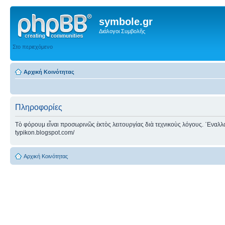
symbole.gr
Διάλογοι Συμβολῆς
Στο περιεχόμενο
Αρχική Κοινότητας
Πληροφορίες
Τὸ φόρουμ εἶναι προσωρινῶς ἐκτὸς λειτουργίας διὰ τεχνικοὺς λόγους. ᾿Εναλλακτ
typikon.blogspot.com/
Αρχική Κοινότητας