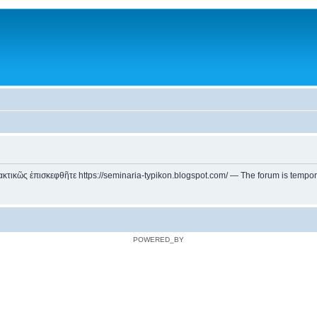
ικῶς ἐπισκεφθῆτε https://seminaria-typikon.blogspot.com/ — The forum is temporarily
POWERED_BY