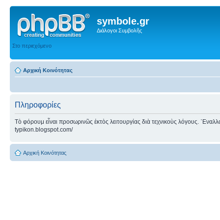
symbole.gr
Διάλογοι Συμβολῆς
Στο περιεχόμενο
Αρχική Κοινότητας
Πληροφορίες
Τὸ φόρουμ εἶναι προσωρινῶς ἐκτὸς λειτουργίας διὰ τεχνικοὺς λόγους. ᾿Εναλλακτ
typikon.blogspot.com/
Αρχική Κοινότητας