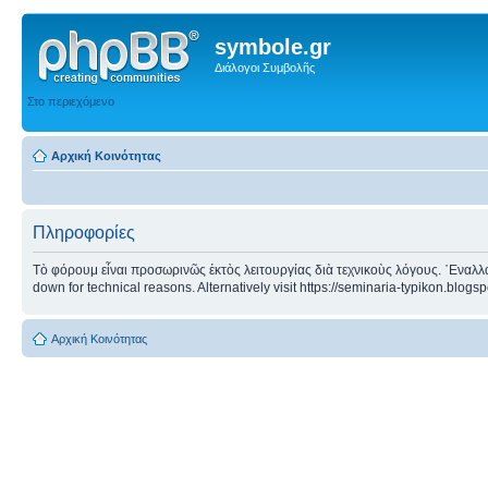
symbole.gr
Διάλογοι Συμβολῆς
Στο περιεχόμενο
Αρχική Κοινότητας
Πληροφορίες
Τὸ φόρουμ εἶναι προσωρινῶς ἐκτὸς λειτουργίας διὰ τεχνικοὺς λόγους. ᾿Εναλλα
down for technical reasons. Alternatively visit https://seminaria-typikon.blogs
Αρχική Κοινότητας