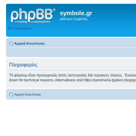
symbole.gr
Διάλογοι Συμβολῆς
Στο περιεχόμενο
Αρχική Κοινότητας
Πληροφορίες
Τὸ φόρουμ εἶναι προσωρινῶς ἐκτὸς λειτουργίας διὰ τεχνικοὺς λόγους. ᾿Εναλλα
down for technical reasons. Alternatively visit https://seminaria-typikon.blogs
Αρχική Κοινότητας