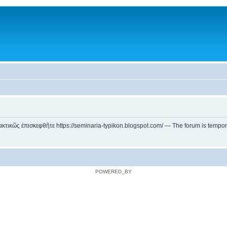
ικῶς ἐπισκεφθῆτε https://seminaria-typikon.blogspot.com/ — The forum is temporarily
POWERED_BY