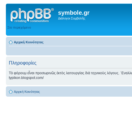
symbole.gr
Διάλογοι Συμβολῆς
Στο περιεχόμενο
Αρχική Κοινότητας
Πληροφορίες
Τὸ φόρουμ εἶναι προσωρινῶς ἐκτὸς λειτουργίας διὰ τεχνικοὺς λόγους. ᾿Εναλλακτ
typikon.blogspot.com/
Αρχική Κοινότητας