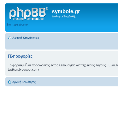
symbole.gr
Διάλογοι Συμβολῆς
Στο περιεχόμενο
Αρχική Κοινότητας
Πληροφορίες
Τὸ φόρουμ εἶναι προσωρινῶς ἐκτὸς λειτουργίας διὰ τεχνικοὺς λόγους. ᾿Εναλλακτ
typikon.blogspot.com/
Αρχική Κοινότητας