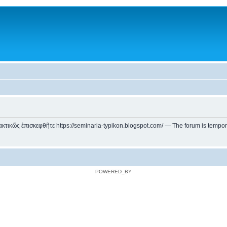
ικῶς ἐπισκεφθῆτε https://seminaria-typikon.blogspot.com/ — The forum is temporarily
POWERED_BY