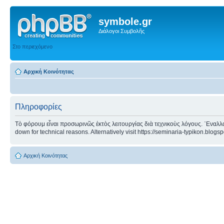
symbole.gr
Διάλογοι Συμβολῆς
Στο περιεχόμενο
Αρχική Κοινότητας
Πληροφορίες
Τὸ φόρουμ εἶναι προσωρινῶς ἐκτὸς λειτουργίας διὰ τεχνικοὺς λόγους. ᾿Εναλλα
down for technical reasons. Alternatively visit https://seminaria-typikon.blogs
Αρχική Κοινότητας