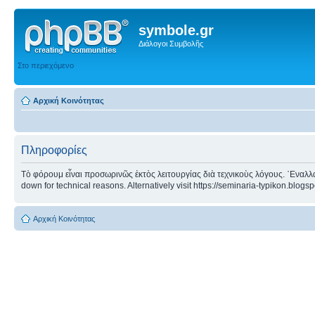
symbole.gr
Διάλογοι Συμβολῆς
Στο περιεχόμενο
Αρχική Κοινότητας
Πληροφορίες
Τὸ φόρουμ εἶναι προσωρινῶς ἐκτὸς λειτουργίας διὰ τεχνικοὺς λόγους. ᾿Εναλλα
down for technical reasons. Alternatively visit https://seminaria-typikon.blogs
Αρχική Κοινότητας