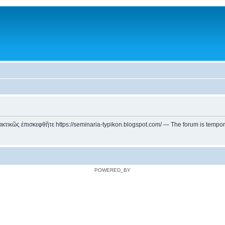
ικῶς ἐπισκεφθῆτε https://seminaria-typikon.blogspot.com/ — The forum is temporarily
POWERED_BY