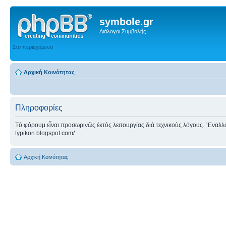
symbole.gr
Διάλογοι Συμβολῆς
Στο περιεχόμενο
Αρχική Κοινότητας
Πληροφορίες
Τὸ φόρουμ εἶναι προσωρινῶς ἐκτὸς λειτουργίας διὰ τεχνικοὺς λόγους. ᾿Εναλλακτ
typikon.blogspot.com/
Αρχική Κοινότητας