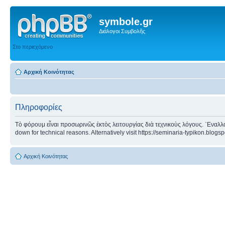
symbole.gr
Διάλογοι Συμβολῆς
Στο περιεχόμενο
Αρχική Κοινότητας
Πληροφορίες
Τὸ φόρουμ εἶναι προσωρινῶς ἐκτὸς λειτουργίας διὰ τεχνικοὺς λόγους. ᾿Εναλλα
down for technical reasons. Alternatively visit https://seminaria-typikon.blogs
Αρχική Κοινότητας