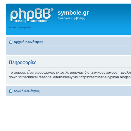
symbole.gr
Διάλογοι Συμβολῆς
Στο περιεχόμενο
Αρχική Κοινότητας
Πληροφορίες
Τὸ φόρουμ εἶναι προσωρινῶς ἐκτὸς λειτουργίας διὰ τεχνικοὺς λόγους. ᾿Εναλλα
down for technical reasons. Alternatively visit https://seminaria-typikon.blogs
Αρχική Κοινότητας